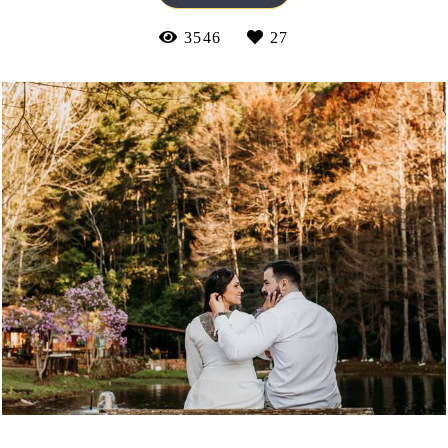
3546
27